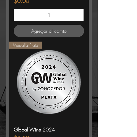
Precio
$0.00
Agregar al carrito
Medalla Plata
Global Wine 2024