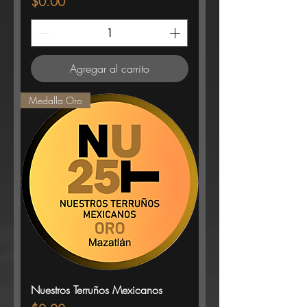
Precio
$0.00
Agregar al carrito
Medalla Oro
Nuestros Terruños Mexicanos