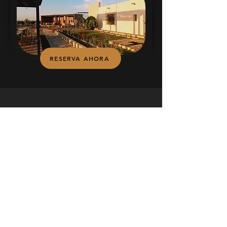
RESERVA AHORA
Contacto
Carretera Los Hoyos al Calabacillar, Km 6,
Ejido los Hoyos, Parras de la Fuente,
Coahuila, México.
+52 842 108 2939
ventas@casanaufrago.com