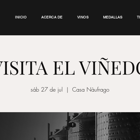
INICIO
ACERCA DE
VINOS
MEDALLAS
T
VISITA EL VIÑED
sáb 27 de jul
  |  
Casa Nàufrago