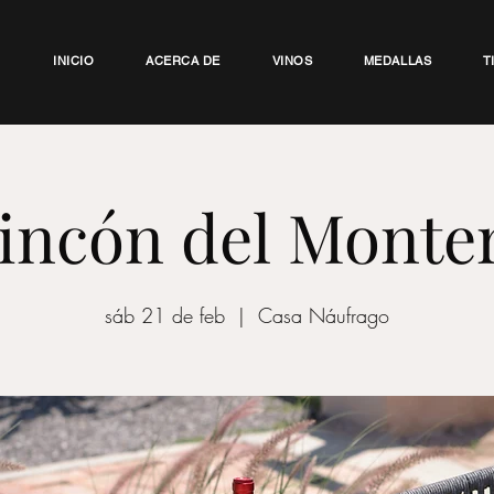
INICIO
ACERCA DE
VINOS
MEDALLAS
T
incón del Monte
sáb 21 de feb
  |  
Casa Náufrago