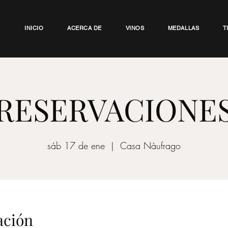
INICIO
ACERCA DE
VINOS
MEDALLAS
T
RESERVACIONE
sáb 17 de ene
  |  
Casa Nàufrago
ación